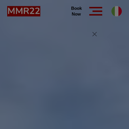
Book
Now