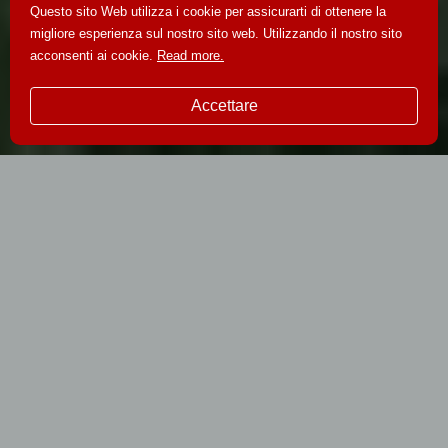
Questo sito Web utilizza i cookie per assicurarti di ottenere la
migliore esperienza sul nostro sito web. Utilizzando il nostro sito
acconsenti ai cookie.
Read more.
Accettare
Vivi
"Ducati Experience in
Mallorca"
Scegli la tua
Ducati
PRENOTA ORA