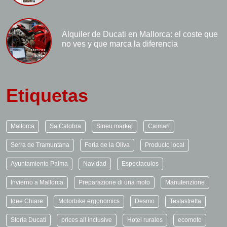
Alquiler de Ducati en Mallorca: el coste que
no ves y que marca la diferencia
Etiquetas
Mallorca
Sa Calobra
Sineu market
Caimari
Serra de Tramuntana
Feria de la Oliva
Producto local
Ayuntamiento Palma
Navidad
Espectaculos
Invierno a Mallorca
Preparazione di una moto
Manutenzione
Idee Chiare
Motorbike ergonomics
Desmo
Testastretta
Storia Ducati
prices all inclusive
Hotel rurales
ecomoto