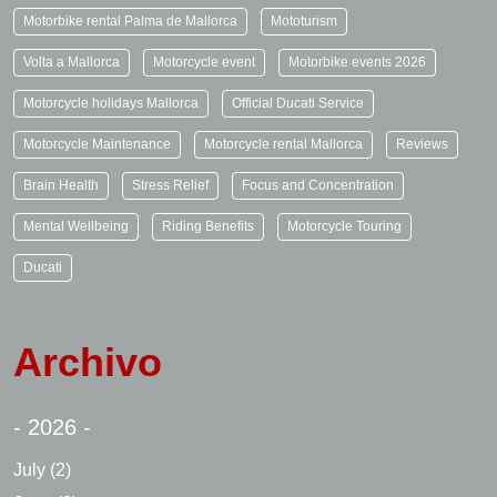
Motorbike rental Palma de Mallorca
Mototurism
Volta a Mallorca
Motorcycle event
Motorbike events 2026
Motorcycle holidays Mallorca
Official Ducati Service
Motorcycle Maintenance
Motorcycle rental Mallorca
Reviews
Brain Health
Stress Relief
Focus and Concentration
Mental Wellbeing
Riding Benefits
Motorcycle Touring
Ducati
Archivo
- 2026 -
July
(2)