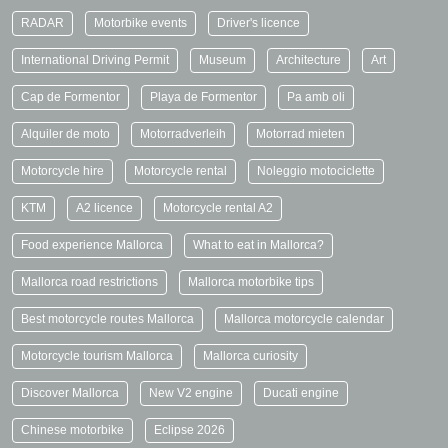
RADAR
Motorbike events
Driver's licence
International Driving Permit
Museum
Architecture
Art
Cap de Formentor
Playa de Formentor
Pa amb oli
Alquiler de moto
Motorradverleih
Motorrad mieten
Motorcycle hire
Motorcycle rental
Noleggio motociclette
KTM
A2 licence
Motorcycle rental A2
Food experience Mallorca
What to eat in Mallorca?
Mallorca road restrictions
Mallorca motorbike tips
Best motorcycle routes Mallorca
Mallorca motorcycle calendar
Motorcycle tourism Mallorca
Mallorca curiosity
Discover Mallorca
New V2 engine
Ducati engine
Chinese motorbike
Eclipse 2026