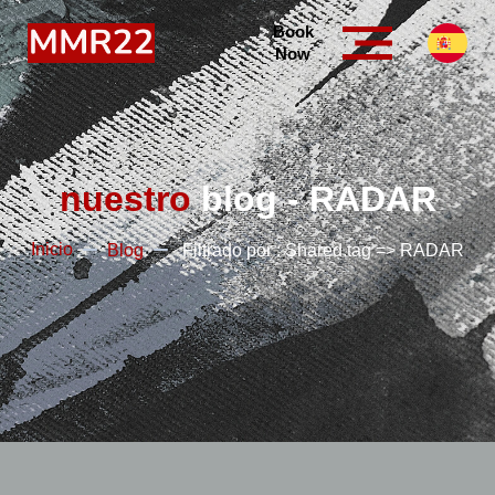
Book
Now
nuestro
blog - RADAR
Inicio
Blog
Filtrado por : Shared.tag => RADAR