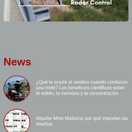
News
¿Qué le ocurre al cerebro cuando conduces
una moto? Los beneficios científicos sobre
el estrés, la memoria y la concentración
Alquiler Moto Mallorca: por qué importan las
reseñas