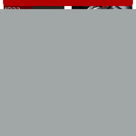
Elige tu
Ducati
Ducati Scrambler
Ducati Monster 937
Urban Motard