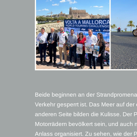
Beide beginnen an der Strandpromenad
Verkehr gesperrt ist. Das Meer auf der
anderen Seite bilden die Kulisse. Der
Motorrädern bevölkert sein, und auch
Anlass organisiert. Zu sehen, wie der P