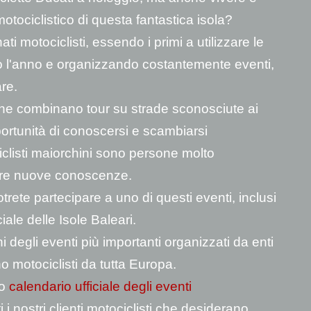
motociclistico di questa fantastica isola?
 motociclisti, essendo i primi a utilizzare le
to l'anno e organizzando costantemente eventi,
are.
 che combinano tour su strade sconosciute ai
portunità di conoscersi e scambiarsi
ciclisti maiorchini sono persone molto
 fare nuove conoscenze.
te partecipare a uno di questi eventi, inclusi
iale delle Isole Baleari.
i degli eventi più importanti organizzati da enti
o motociclisti da tutta Europa.
vo
calendario ufficiale degli eventi
 i nostri clienti motociclisti che desiderano