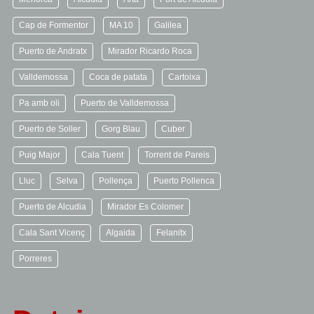
Cap de Formentor
MA 10
Galilea
Puerto de Andratx
Mirador Ricardo Roca
Valldemossa
Coca de patata
Cartoixa
Pa amb oli
Puerto de Valldemossa
Puerto de Soller
Gorg Blau
Cuber
Puig Major
Cala Tuent
Torrent de Pareis
Lluc
Selva
Pollença
Puerto Pollenca
Puerto de Alcudia
Mirador Es Colomer
Cala Sant Vicenç
Algaida
Felanitx
Porreres