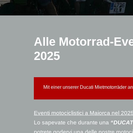
Alle Motorrad-Eve
2025
Mit einer unserer Ducati Mietmotorräder a
Eventi motociclistici a Maiorca nel 202
Lo sapevate che durante una
“DUCAT
potrete godervi una delle nostre motoc