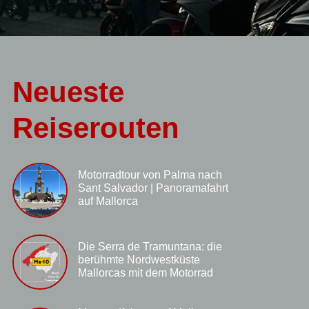
Neueste
Reiserouten
Motorradtour von Palma nach
Sant Salvador | Panoramafahrt
auf Mallorca
Die Serra de Tramuntana: die
berühmte Nordwestküste
Mallorcas mit dem Motorrad