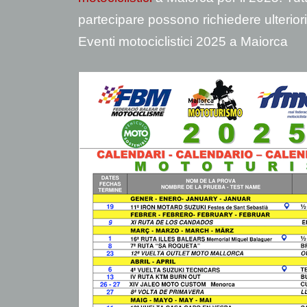
partecipare possono richiedere ulterior
Eventi motociclistici 2025 a Maiorca