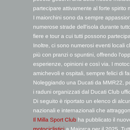
partecipare attivamente al forte spirito 
I maiorchini sono da sempre appassionati
numerose strade dell'isola durante tut
fiere e tour a cui tutti possono partecip
Inoltre, ci sono numerosi eventi locali
più con pranzi o spuntini, offrendo l'op
esperienze, opinioni e così via. I moto
amichevoli e ospitali, sempre felici di
Noleggiando una Ducati da MMR22, potre
i raduni organizzati dal Ducati Club uffic
Di seguito è riportato un elenco di alcun
nazionali e internazionali che attraggon
Il Milla Sport Club
ha pubblicato il nuo
motociclistici
a Maiorca per il 2025. Tutti