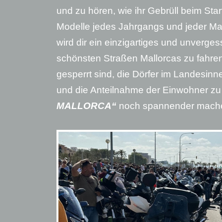
und zu hören, wie ihr Gebrüll beim Start
Modelle jedes Jahrgangs und jeder Mar
wird dir ein einzigartiges und unverge
schönsten Straßen Mallorcas zu fahren
gesperrt sind, die Dörfer im Landesin
und die Anteilnahme der Einwohner zu 
MALLORCA“
noch spannender mach