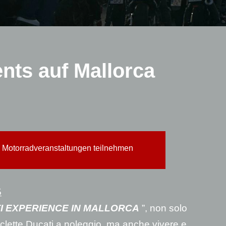
nts auf Mallorca
n Motorradveranstaltungen teilnehmen
5
I EXPERIENCE IN MALLORCA
”, non solo
iclette Ducati a noleggio, ma anche vivere e