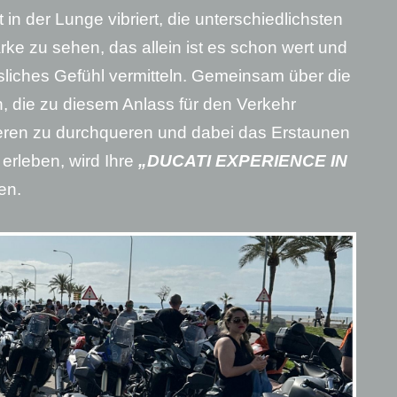
 in der Lunge vibriert, die unterschiedlichsten
ke zu sehen, das allein ist es schon wert und
ssliches Gefühl vermitteln. Gemeinsam über die
, die zu diesem Anlass für den Verkehr
neren zu durchqueren und dabei das Erstaunen
erleben, wird Ihre
„DUCATI EXPERIENCE IN
en.