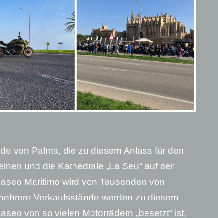
e von Palma, die zu diesem Anlass für den
 einen und die Kathedrale „La Seu“ auf der
 Paseo Maritimo wird von Tausenden von
 mehrere Verkaufsstände werden zu diesem
aseo von so vielen Motorrädern „besetzt“ ist,