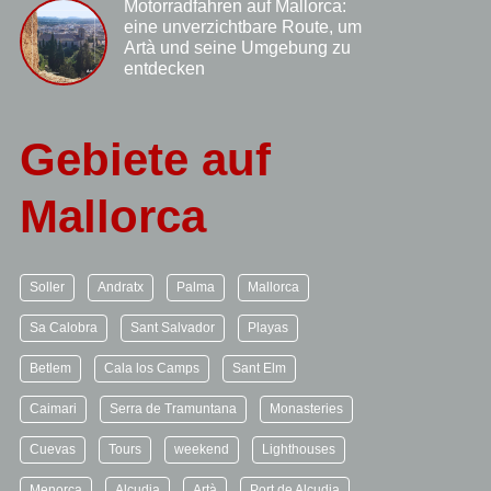
Motorradfahren auf Mallorca:
eine unverzichtbare Route, um
Artà und seine Umgebung zu
entdecken
Gebiete auf
Mallorca
Soller
Andratx
Palma
Mallorca
Sa Calobra
Sant Salvador
Playas
Betlem
Cala los Camps
Sant Elm
Caimari
Serra de Tramuntana
Monasteries
Cuevas
Tours
weekend
Lighthouses
Menorca
Alcudia
Artà
Port de Alcudia