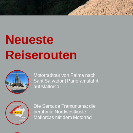
Neueste
Reiserouten
Motorradtour von Palma nach
Sant Salvador | Panoramafahrt
auf Mallorca
Die Serra de Tramuntana: die
berühmte Nordwestküste
Mallorcas mit dem Motorrad