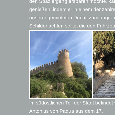
den Spaziergang ersparen möchte, ka
genießen, indem er in einem der zahlre
unserer gemieteten Ducati zum angren
Schilder achten sollte, die den Fahrz
Im südöstlichen Teil der Stadt befindet
Antonius von Padua aus dem 17.