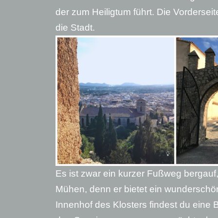
der zum Heiligtum führt. Die Vorderseit
die Stadt.
Es ist zwar ein kurzer Fußweg bergauf, 
Mühen, denn er bietet ein wunderschön
Innenhof des Klosters findest du eine B