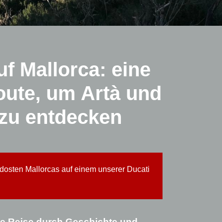
f Mallorca: eine
oute, um Artà und
zu entdecken
dosten Mallorcas auf einem unserer Ducati
ne Reise durch Geschichte und