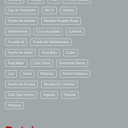
Cap de Formentor
MA 10
Galilea
Puerto de Andratx
Mirador Ricardo Roca
Valldemossa
Coca de patata
Cartoixa
Pa amb oli
Puerto de Valldemossa
Puerto de Soller
Gorg Blau
Cuber
Puig Major
Cala Tuent
Torrent de Pareis
Lluc
Selva
Pollença
Puerto Pollenca
Puerto de Alcudia
Mirador Es Colomer
Cala Sant Vicenç
Algaida
Felanitx
Porreres