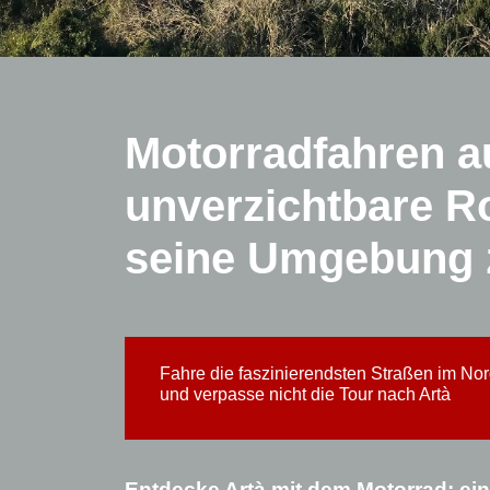
Motorradfahren au
unverzichtbare R
seine Umgebung 
Fahre die faszinierendsten Straßen im Nor
und verpasse nicht die Tour nach Artà
Entdecke Artà mit dem Motorrad: ei