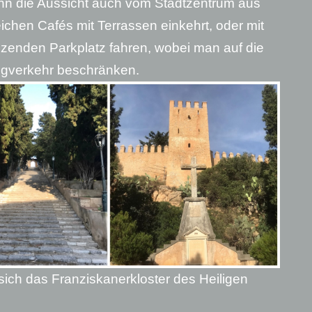
nn die Aussicht auch vom Stadtzentrum aus
ichen Cafés mit Terrassen einkehrt, oder mit
zenden Parkplatz fahren, wobei man auf die
eugverkehr beschränken.
 sich das Franziskanerkloster des Heiligen