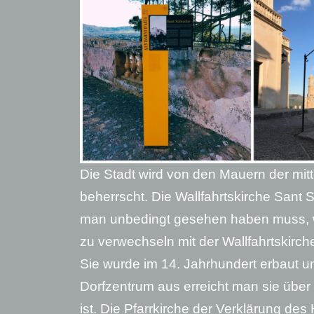
Die Stadt wird von den Mauern der mitt
beherrscht. Die Wallfahrtskirche Sant 
man unbedingt gesehen haben muss, w
zu verwechseln mit der Wallfahrtskirch
Sie wurde im 14. Jahrhundert erbaut 
Dorfzentrum aus erreicht man sie über 
ist. Die Pfarrkirche der Verklärung des