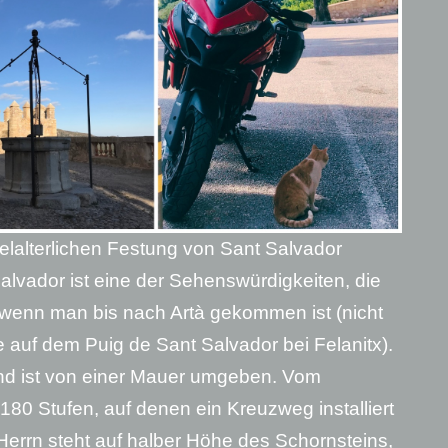
elalterlichen Festung von Sant Salvador
Salvador ist eine der Sehenswürdigkeiten, die
enn man bis nach Artà gekommen ist (nicht
e auf dem Puig de Sant Salvador bei Felanitx).
und ist von einer Mauer umgeben. Vom
180 Stufen, auf denen ein Kreuzweg installiert
 Herrn steht auf halber Höhe des Schornsteins,