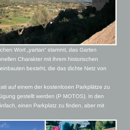
chen Wort „yartan“ stammt, das Garten
ionellen Charakter mit ihrem historischen
inbauten besteht, die das dichte Netz von
cati auf einem der kostenlosen Parkplätze zu
fügung gestellt werden (P MOTOS). In den
infach, einen Parkplatz zu finden, aber mit