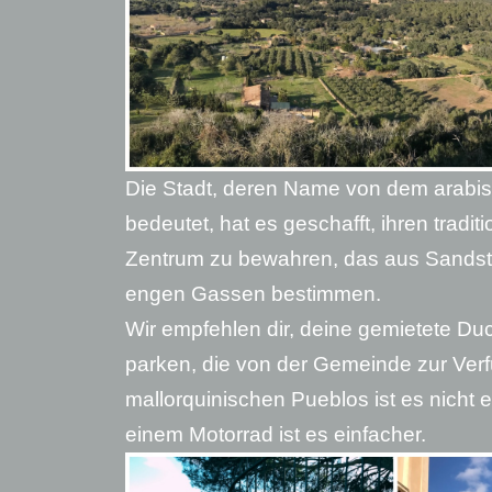
Die Stadt, deren Name von dem arabis
bedeutet, hat es geschafft, ihren tradit
Zentrum zu bewahren, das aus Sandste
engen Gassen bestimmen.
Wir empfehlen dir, deine gemietete Du
parken, die von der Gemeinde zur Ver
mallorquinischen Pueblos ist es nicht e
einem Motorrad ist es einfacher.