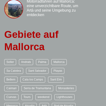
Motorradfahren auf Mallorca:
eine unverzichtbare Route, um
Artà und seine Umgebung zu
entdecken
Gebiete auf
Mallorca
Soller
Andratx
Palma
Mallorca
Sa Calobra
Sant Salvador
Playas
Betlem
Cala los Camps
Sant Elm
Caimari
Serra de Tramuntana
Monasteries
Cuevas
Tours
weekend
Lighthouses
Menorca
Alcudia
Artà
Port de Alcudia