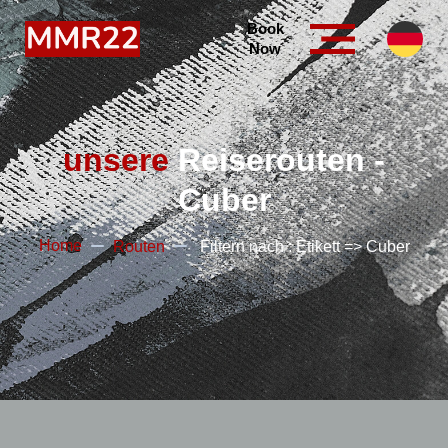
Book
Now
unsere
Reiserouten -
Cuber
Home
Routen
Filtern nach : Etikett => Cuber