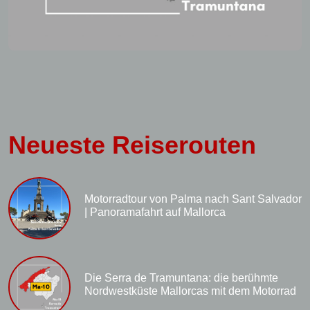
Neueste Reiserouten
Motorradtour von Palma nach Sant Salvador
| Panoramafahrt auf Mallorca
Die Serra de Tramuntana: die berühmte
Nordwestküste Mallorcas mit dem Motorrad