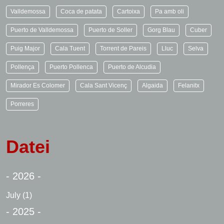
Valldemossa
Coca de patata
Cartoixa
Pa amb oli
Puerto de Valldemossa
Puerto de Soller
Gorg Blau
Cuber
Puig Major
Cala Tuent
Torrent de Pareis
Lluc
Selva
Pollença
Puerto Pollenca
Puerto de Alcudia
Mirador Es Colomer
Cala Sant Vicenç
Algaida
Felanitx
Porreres
Datei
- 2026 -
July
(1)
- 2025 -