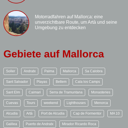
Motorradfahren auf Mallorca: eine
unverzichtbare Route, um Artà und seine
Umgebung zu entdecken
Gebiete auf Mallorca
Soller
Andratx
Palma
Mallorca
Sa Calobra
Sant Salvador
Playas
Betlem
Cala los Camps
Sant Elm
Caimari
Serra de Tramuntana
Monasteries
Cuevas
Tours
weekend
Lighthouses
Menorca
Alcudia
Artà
Port de Alcudia
Cap de Formentor
MA 10
Galilea
Puerto de Andratx
Mirador Ricardo Roca