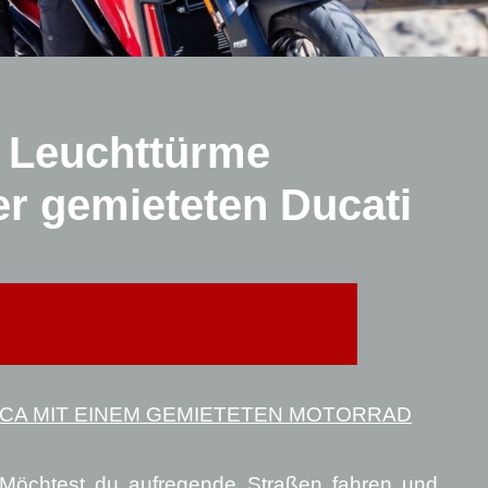
 Leuchttürme
er gemieteten Ducati
RCA MIT EINEM GEMIETETEN MOTORRAD
? Möchtest du aufregende Straßen fahren und