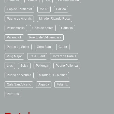
Cap de Formentor
MA 10
Galilea
Puerto de Andratx
Mirador Ricardo Roca
Valldemossa
Coca de patata
Cartoixa
Pa amb oli
Puerto de Valldemossa
Puerto de Soller
Gorg Blau
Cuber
Puig Major
Cala Tuent
Torrent de Pareis
Lluc
Selva
Pollença
Puerto Pollenca
Puerto de Alcudia
Mirador Es Colomer
Cala Sant Vicenç
Algaida
Felanitx
Porreres