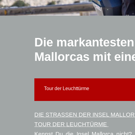
Die markantesten
Mallorcas mit ein
Tour der Leuchttürme
DIE STRASSEN DER INSEL MALLO
TOUR DER LEUCHTÜRME
Kennst Du die Insel Mallorca nicht