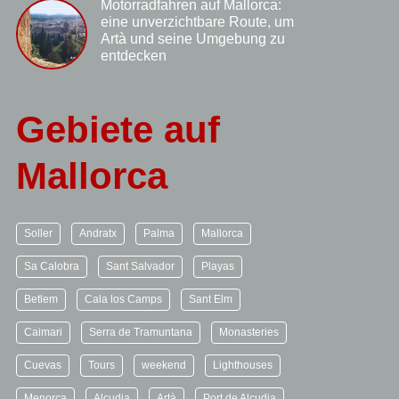
Motorradfahren auf Mallorca:
eine unverzichtbare Route, um
Artà und seine Umgebung zu
entdecken
Gebiete auf
Mallorca
Soller
Andratx
Palma
Mallorca
Sa Calobra
Sant Salvador
Playas
Betlem
Cala los Camps
Sant Elm
Caimari
Serra de Tramuntana
Monasteries
Cuevas
Tours
weekend
Lighthouses
Menorca
Alcudia
Artà
Port de Alcudia