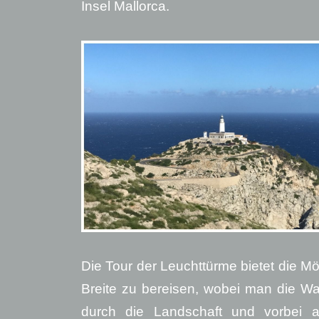
Insel Mallorca.
Die Tour der Leuchttürme bietet die Mö
Breite zu bereisen, wobei man die W
durch die Landschaft und vorbei 