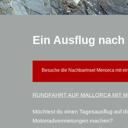
Ein Ausflug nach
Besuche die Nachbarinsel Menorca mit ein
RUNDFAHRT AUF MALLORCA MIT 
Möchtest du einen Tagesausflug auf die
Motorradvermietungen machen?