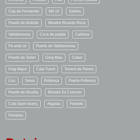
Cap de Formentor
MA 10
Galilea
Puerto de Andratx
Mirador Ricardo Roca
Valldemossa
Coca de patata
Cartoixa
Pa amb oli
Puerto de Valldemossa
Puerto de Soller
Gorg Blau
Cuber
Puig Major
Cala Tuent
Torrent de Pareis
Lluc
Selva
Pollença
Puerto Pollenca
Puerto de Alcudia
Mirador Es Colomer
Cala Sant Vicenç
Algaida
Felanitx
Porreres