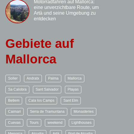
Motorradfahren auf Mallorca:
eine unverzichtbare Route, um
Artà und seine Umgebung zu
entdecken
Gebiete auf
Mallorca
Soller
Andratx
Palma
Mallorca
Sa Calobra
Sant Salvador
Playas
Betlem
Cala los Camps
Sant Elm
Caimari
Serra de Tramuntana
Monasteries
Cuevas
Tours
weekend
Lighthouses
Menorca
Alcudia
Artà
Port de Alcudia