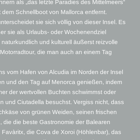
nern als „das letzte Paradies des Mittelmeers“
t dem Schnellboot von Mallorca entfernt.
nterscheidet sie sich völlig von dieser Insel. Es
ner sie als Urlaubs- oder Wochenendziel
 naturkundlich und kulturell äußerst reizvolle
e Motorradtour, die man auch an einem Tag
ns vom Hafen von Alcudia im Norden der Insel
hren und den Tag auf Menorca genießen, indem
iner der wertvollen Buchten schwimmst oder
n und Ciutadella besuchst. Vergiss nicht, dass
lchkäse von grünen Weiden, seinen frischen
, die die beste Gastronomie der Balearen
 Favàritx, die Cova de Xoroi (Höhlenbar), das