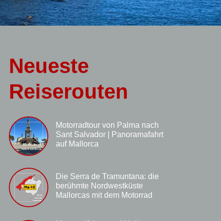
Neueste
Reiserouten
Motorradtour von Palma nach
Sant Salvador | Panoramafahrt
auf Mallorca
Die Serra de Tramuntana: die
berühmte Nordwestküste
Mallorcas mit dem Motorrad