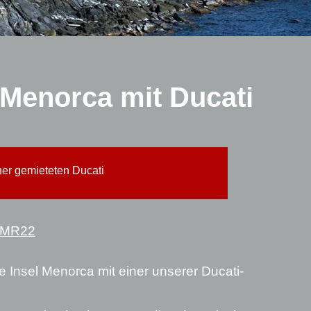
 Menorca mit Ducati
er gemieteten Ducati
MMR22
 Insel Menorca mit einer unserer Ducati-