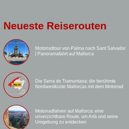
Neueste Reiserouten
Motorradtour von Palma nach Sant Salvador
| Panoramafahrt auf Mallorca
Die Serra de Tramuntana: die berühmte
Nordwestküste Mallorcas mit dem Motorrad
Motorradfahren auf Mallorca: eine
unverzichtbare Route, um Artà und seine
Umgebung zu entdecken