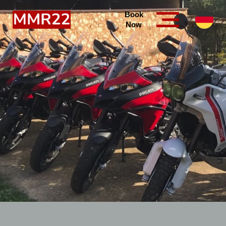
Book
Now