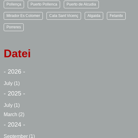
Pollença
Puerto Pollenca
Puerto de Alcudia
Mirador Es Colomer
Cala Sant Vicenç
Algaida
Felanitx
Porreres
Datei
- 2026 -
July
(1)
- 2025 -
July
(1)
March
(2)
- 2024 -
September
(1)