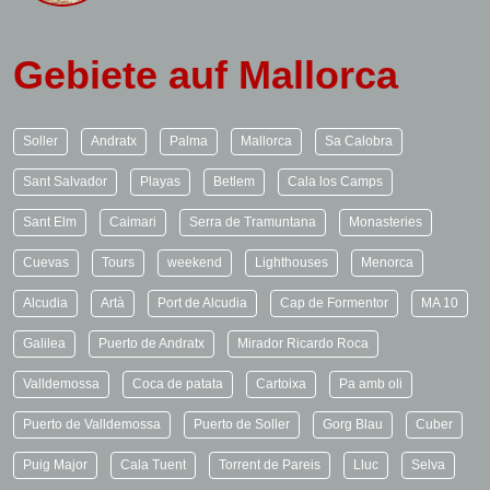
Gebiete auf Mallorca
Soller
Andratx
Palma
Mallorca
Sa Calobra
Sant Salvador
Playas
Betlem
Cala los Camps
Sant Elm
Caimari
Serra de Tramuntana
Monasteries
Cuevas
Tours
weekend
Lighthouses
Menorca
Alcudia
Artà
Port de Alcudia
Cap de Formentor
MA 10
Galilea
Puerto de Andratx
Mirador Ricardo Roca
Valldemossa
Coca de patata
Cartoixa
Pa amb oli
Puerto de Valldemossa
Puerto de Soller
Gorg Blau
Cuber
Puig Major
Cala Tuent
Torrent de Pareis
Lluc
Selva