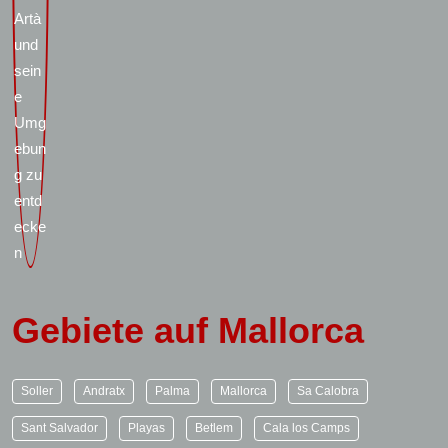
Gebiete auf Mallorca
Soller
Andratx
Palma
Mallorca
Sa Calobra
Sant Salvador
Playas
Betlem
Cala los Camps