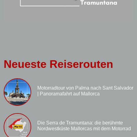
Neueste Reiserouten
Motorradtour von Palma nach Sant Salvador
| Panoramafahrt auf Mallorca
Die Serra de Tramuntana: die berühmte
Nordwestküste Mallorcas mit dem Motorrad