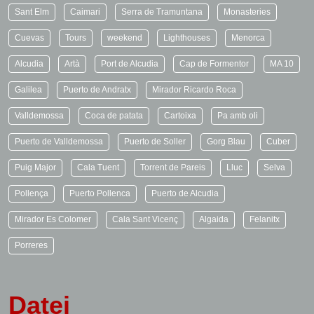
Sant Elm
Caimari
Serra de Tramuntana
Monasteries
Cuevas
Tours
weekend
Lighthouses
Menorca
Alcudia
Artà
Port de Alcudia
Cap de Formentor
MA 10
Galilea
Puerto de Andratx
Mirador Ricardo Roca
Valldemossa
Coca de patata
Cartoixa
Pa amb oli
Puerto de Valldemossa
Puerto de Soller
Gorg Blau
Cuber
Puig Major
Cala Tuent
Torrent de Pareis
Lluc
Selva
Pollença
Puerto Pollenca
Puerto de Alcudia
Mirador Es Colomer
Cala Sant Vicenç
Algaida
Felanitx
Porreres
Datei