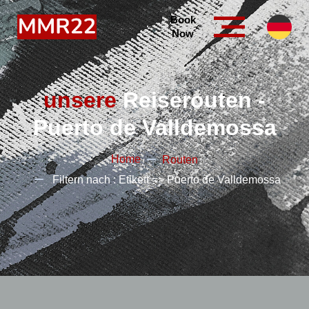
Book
Now
unsere
Reiserouten -
Puerto de Valldemossa
Home
Routen
Filtern nach : Etikett => Puerto de Valldemossa