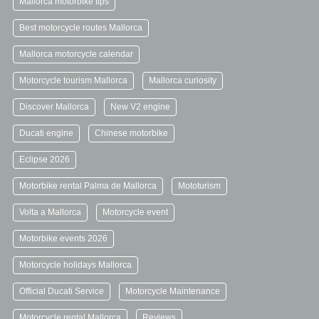
Mallorca motorbike tips
Best motorcycle routes Mallorca
Mallorca motorcycle calendar
Motorcycle tourism Mallorca
Mallorca curiosity
Discover Mallorca
New V2 engine
Ducati engine
Chinese motorbike
Eclipse 2026
Motorbike rental Palma de Mallorca
Mototurism
Volta a Mallorca
Motorcycle event
Motorbike events 2026
Motorcycle holidays Mallorca
Official Ducati Service
Motorcycle Maintenance
Motorcycle rental Mallorca
Reviews