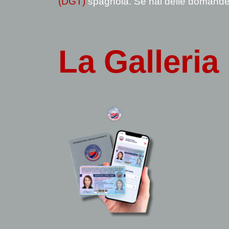
(DGT)
spagnola. Se hai delle domande 
La
Galleria