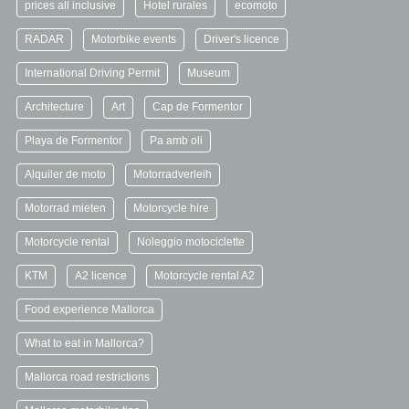
prices all inclusive
Hotel rurales
ecomoto
RADAR
Motorbike events
Driver's licence
International Driving Permit
Museum
Architecture
Art
Cap de Formentor
Playa de Formentor
Pa amb oli
Alquiler de moto
Motorradverleih
Motorrad mieten
Motorcycle hire
Motorcycle rental
Noleggio motociclette
KTM
A2 licence
Motorcycle rental A2
Food experience Mallorca
What to eat in Mallorca?
Mallorca road restrictions