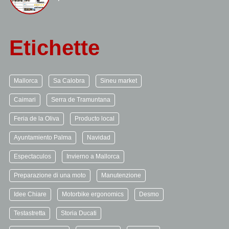
Etichette
Mallorca
Sa Calobra
Sineu market
Caimari
Serra de Tramuntana
Feria de la Oliva
Producto local
Ayuntamiento Palma
Navidad
Espectaculos
Invierno a Mallorca
Preparazione di una moto
Manutenzione
Idee Chiare
Motorbike ergonomics
Desmo
Testastretta
Storia Ducati