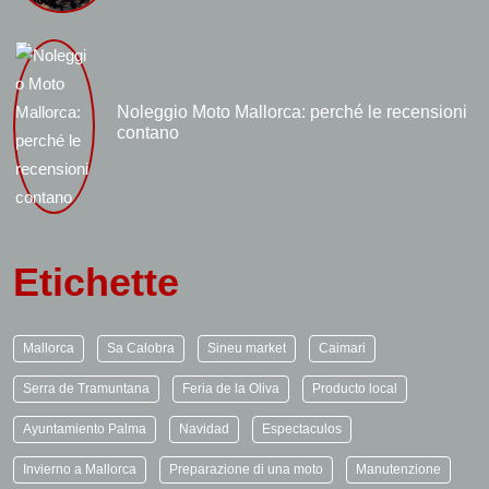
Noleggio Moto Mallorca: perché le recensioni
contano
Etichette
Mallorca
Sa Calobra
Sineu market
Caimari
Serra de Tramuntana
Feria de la Oliva
Producto local
Ayuntamiento Palma
Navidad
Espectaculos
Invierno a Mallorca
Preparazione di una moto
Manutenzione