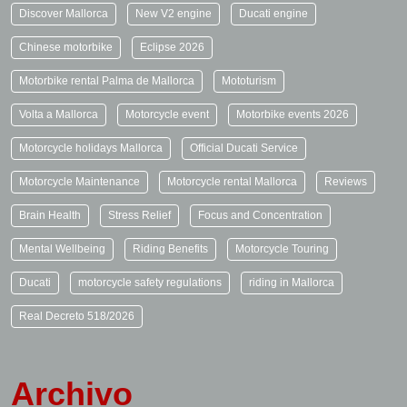
Discover Mallorca
New V2 engine
Ducati engine
Chinese motorbike
Eclipse 2026
Motorbike rental Palma de Mallorca
Mototurism
Volta a Mallorca
Motorcycle event
Motorbike events 2026
Motorcycle holidays Mallorca
Official Ducati Service
Motorcycle Maintenance
Motorcycle rental Mallorca
Reviews
Brain Health
Stress Relief
Focus and Concentration
Mental Wellbeing
Riding Benefits
Motorcycle Touring
Ducati
motorcycle safety regulations
riding in Mallorca
Real Decreto 518/2026
Archivo