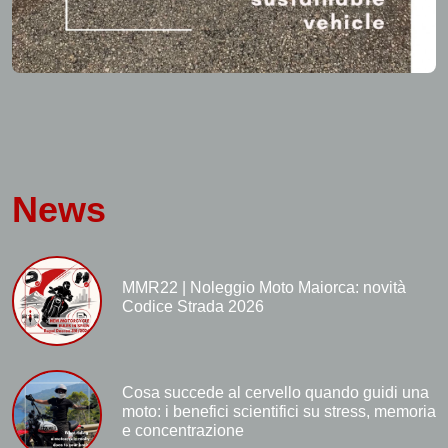
News
MMR22 | Noleggio Moto Maiorca: novità
Codice Strada 2026
Cosa succede al cervello quando guidi una
moto: i benefici scientifici su stress, memoria
e concentrazione