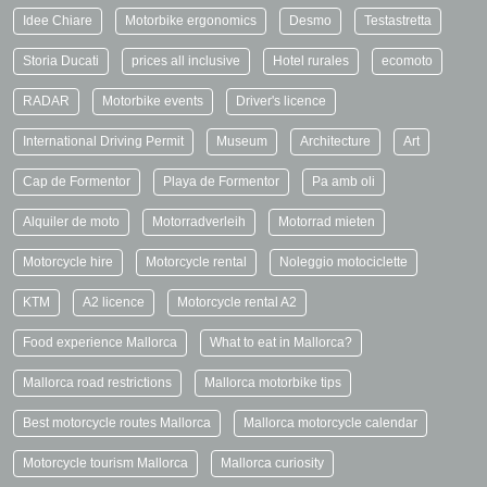
Idee Chiare
Motorbike ergonomics
Desmo
Testastretta
Storia Ducati
prices all inclusive
Hotel rurales
ecomoto
RADAR
Motorbike events
Driver's licence
International Driving Permit
Museum
Architecture
Art
Cap de Formentor
Playa de Formentor
Pa amb oli
Alquiler de moto
Motorradverleih
Motorrad mieten
Motorcycle hire
Motorcycle rental
Noleggio motociclette
KTM
A2 licence
Motorcycle rental A2
Food experience Mallorca
What to eat in Mallorca?
Mallorca road restrictions
Mallorca motorbike tips
Best motorcycle routes Mallorca
Mallorca motorcycle calendar
Motorcycle tourism Mallorca
Mallorca curiosity