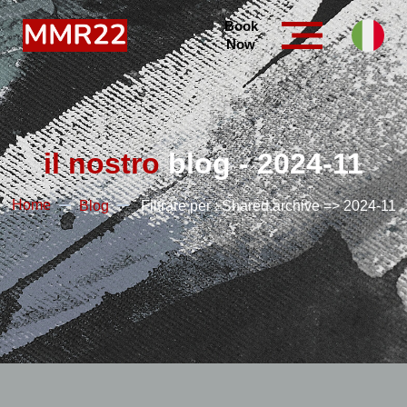
Book
Now
il nostro
blog - 2024-11
Home
Blog
Filtrare per : Shared.archive => 2024-11