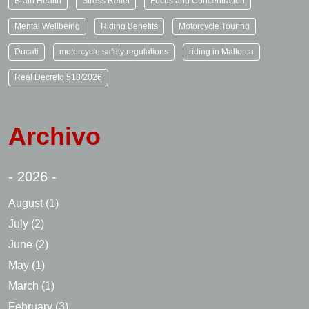
Brain Health
Stress Relief
Focus and Concentration
Mental Wellbeing
Riding Benefits
Motorcycle Touring
Ducati
motorcycle safety regulations
riding in Mallorca
Real Decreto 518/2026
Archivo
- 2026 -
August
(1)
July
(2)
June
(2)
May
(1)
March
(1)
February
(3)