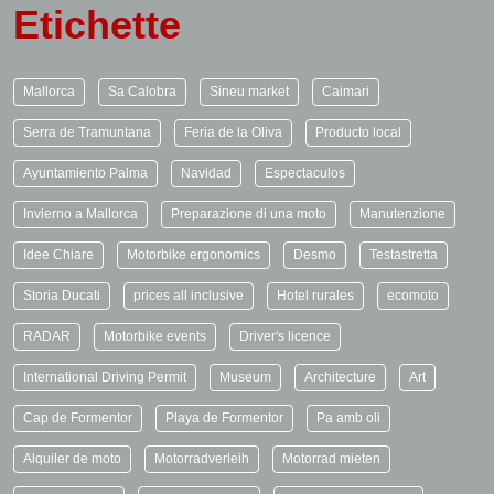
Etichette
Mallorca
Sa Calobra
Sineu market
Caimari
Serra de Tramuntana
Feria de la Oliva
Producto local
Ayuntamiento Palma
Navidad
Espectaculos
Invierno a Mallorca
Preparazione di una moto
Manutenzione
Idee Chiare
Motorbike ergonomics
Desmo
Testastretta
Storia Ducati
prices all inclusive
Hotel rurales
ecomoto
RADAR
Motorbike events
Driver's licence
International Driving Permit
Museum
Architecture
Art
Cap de Formentor
Playa de Formentor
Pa amb oli
Alquiler de moto
Motorradverleih
Motorrad mieten