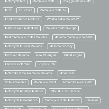
Motorcycle hire
Motorcycle rental
Noleggio motociclette
KTM
A2 licence
Motorcycle rental A2
Food experience Mallorca
What to eat in Mallorca?
Mallorca road restrictions
Mallorca motorbike tips
Best motorcycle routes Mallorca
Mallorca motorcycle calendar
Motorcycle tourism Mallorca
Mallorca curiosity
Discover Mallorca
New V2 engine
Ducati engine
Chinese motorbike
Eclipse 2026
Motorbike rental Palma de Mallorca
Mototurism
Volta a Mallorca
Motorcycle event
Motorbike events 2026
Motorcycle holidays Mallorca
Official Ducati Service
Motorcycle Maintenance
Motorcycle rental Mallorca
Reviews