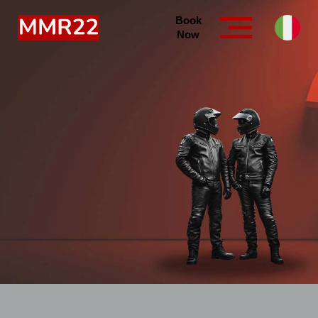
Book
Now