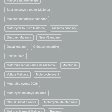
Mallorca motorbike tips
Best motorcycle routes Mallorca
Mallorca motorcycle calendar
Motorcycle tourism Mallorca
Mallorca curiosity
Discover Mallorca
New V2 engine
Ducati engine
Chinese motorbike
Eclipse 2026
Motorbike rental Palma de Mallorca
Mototurism
Volta a Mallorca
Motorcycle event
Motorbike events 2026
Motorcycle holidays Mallorca
Official Ducati Service
Motorcycle Maintenance
Motorcycle rental Mallorca
Reviews