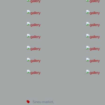
Sineu market
,