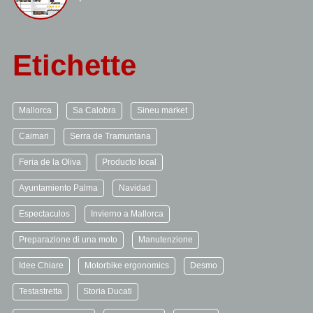
Etichette
Mallorca
Sa Calobra
Sineu market
Caimari
Serra de Tramuntana
Feria de la Oliva
Producto local
Ayuntamiento Palma
Navidad
Espectaculos
Invierno a Mallorca
Preparazione di una moto
Manutenzione
Idee Chiare
Motorbike ergonomics
Desmo
Testastretta
Storia Ducati