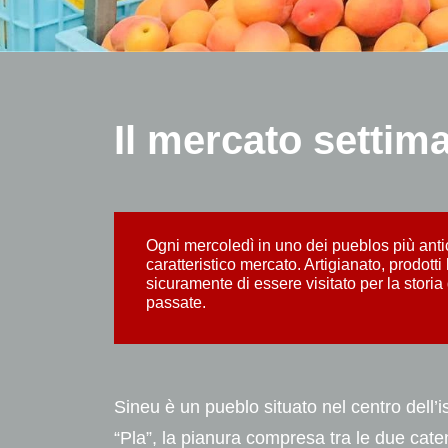
Il mercato settim
Ogni mercoledì in uno dei pueblos più antich
caratteristico mercato. Artigianato, prodotti 
sicuramente di essere visitato per la storia
passate.
Sineu è un pueblo situato nel centro dell’
“Pla”, la pianura compresa tra le due cat