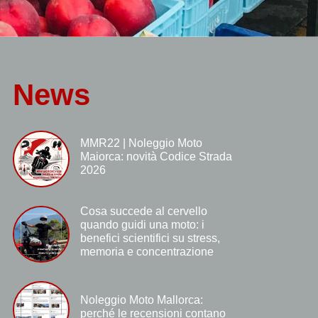
News
MMR22 | Noleggio Moto
Maiorca: novità Codice Strada
2026
Cosa succede al cervello
quando guidi una moto: i
benefici scientifici su stress,
memoria e concentrazione
Noleggio Moto Mallorca:
perché le recensioni contano