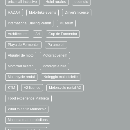
prices all inclusive
Hotel rurales
ecomoto
RADAR
Motorbike events
Driver's licence
International Driving Permit
Museum
Architecture
Art
Cap de Formentor
Playa de Formentor
Pa amb oli
Alquiler de moto
Motorradverleih
Motorrad mieten
Motorcycle hire
Motorcycle rental
Noleggio motociclette
KTM
A2 licence
Motorcycle rental A2
Food experience Mallorca
What to eat in Mallorca?
Mallorca road restrictions