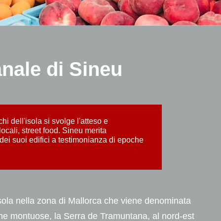
anale di Sineu
i dell'isola si svolge l'atteso e
locali, street food. Sineu merita
 dei suoi edifici a testimonianza di epoche
isola nella zona di Mallorca che viene denominata
ene montuose, la Serra de Tramuntana, al nord-est