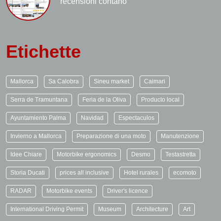
recensioni contano
Etichette
Mallorca
Sa Calobra
Sineu market
Caimari
Serra de Tramuntana
Feria de la Oliva
Producto local
Ayuntamiento Palma
Navidad
Espectaculos
Invierno a Mallorca
Preparazione di una moto
Manutenzione
Idee Chiare
Motorbike ergonomics
Desmo
Testastretta
Storia Ducati
prices all inclusive
Hotel rurales
ecomoto
RADAR
Motorbike events
Driver's licence
International Driving Permit
Museum
Architecture
Art