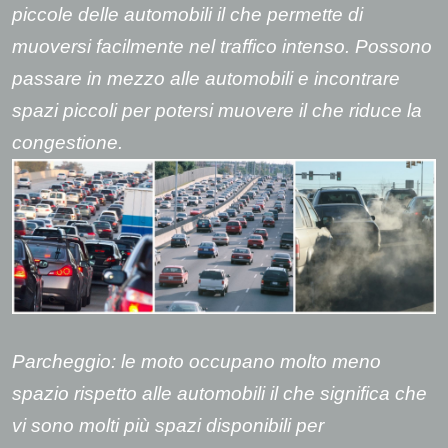
piccole delle automobili il che permette di
muoversi facilmente nel traffico intenso. Possono
passare in mezzo alle automobili e incontrare
spazi piccoli per potersi muovere il che riduce la
congestione.
Parcheggio: le moto occupano molto meno
spazio rispetto alle automobili il che significa che
vi sono molti più spazi disponibili per