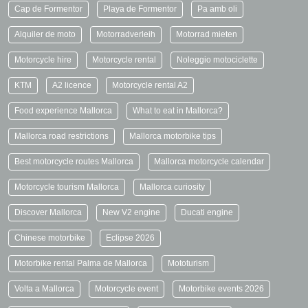
Cap de Formentor
Playa de Formentor
Pa amb oli
Alquiler de moto
Motorradverleih
Motorrad mieten
Motorcycle hire
Motorcycle rental
Noleggio motociclette
KTM
A2 licence
Motorcycle rental A2
Food experience Mallorca
What to eat in Mallorca?
Mallorca road restrictions
Mallorca motorbike tips
Best motorcycle routes Mallorca
Mallorca motorcycle calendar
Motorcycle tourism Mallorca
Mallorca curiosity
Discover Mallorca
New V2 engine
Ducati engine
Chinese motorbike
Eclipse 2026
Motorbike rental Palma de Mallorca
Mototurism
Volta a Mallorca
Motorcycle event
Motorbike events 2026