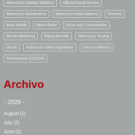
Motorcycle holidays Mallorca
Official Ducati Service
Motorcycle Maintenance
Motorcycle rental Mallorca
Reviews
Brain Health
Stress Relief
Focus and Concentration
Mental Wellbeing
Riding Benefits
Motorcycle Touring
Ducati
motorcycle safety regulations
riding in Mallorca
Real Decreto 518/2026
Archivo
- 2026 -
August
(1)
July
(2)
June
(2)