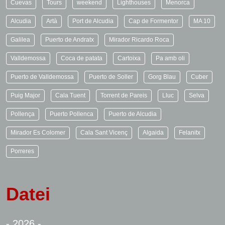
Cuevas
Tours
weekend
Lighthouses
Menorca
Alcudia
Artà
Port de Alcudia
Cap de Formentor
MA 10
Galilea
Puerto de Andratx
Mirador Ricardo Roca
Valldemossa
Coca de patata
Cartoixa
Pa amb oli
Puerto de Valldemossa
Puerto de Soller
Gorg Blau
Cuber
Puig Major
Cala Tuent
Torrent de Pareis
Lluc
Selva
Pollença
Puerto Pollenca
Puerto de Alcudia
Mirador Es Colomer
Cala Sant Vicenç
Algaida
Felanitx
Porreres
Datei
- 2026 -