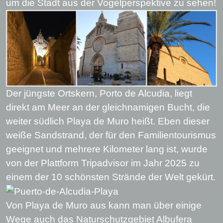
um die Stadt aus der Vogelperspektive zu sehen!
Der jüngste Ortskern, Porto de Alcudia, liegt
direkt am Meer an der gleichnamigen Bucht, die
weiter südlich Playa de Muro heißt. Eben dieser
weiße Sandstrand, der für den Familientourismus
geeignet und mehrere Kilometer lang ist, wurde
von der Plattform Tripadvisor im Jahr 2025 zu
einem der 10 schönsten Strände der Welt gekürt.
Von Playa de Muro aus kann man über einige
Wege auch das Naturschutzgebiet Albufera