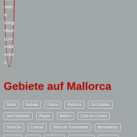
Gebiete auf Mallorca
Soller
Andratx
Palma
Mallorca
Sa Calobra
Sant Salvador
Playas
Betlem
Cala los Camps
Sant Elm
Caimari
Serra de Tramuntana
Monasteries