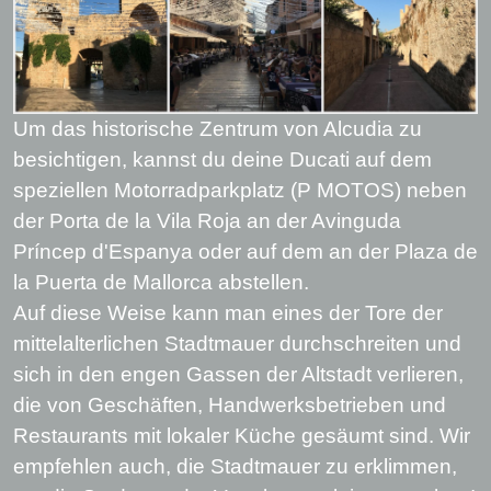
Um das historische Zentrum von Alcudia zu
besichtigen, kannst du deine Ducati auf dem
speziellen Motorradparkplatz (P MOTOS) neben
der Porta de la Vila Roja an der Avinguda
Príncep d'Espanya oder auf dem an der Plaza de
la Puerta de Mallorca abstellen.
Auf diese Weise kann man eines der Tore der
mittelalterlichen Stadtmauer durchschreiten und
sich in den engen Gassen der Altstadt verlieren,
die von Geschäften, Handwerksbetrieben und
Restaurants mit lokaler Küche gesäumt sind. Wir
empfehlen auch, die Stadtmauer zu erklimmen,