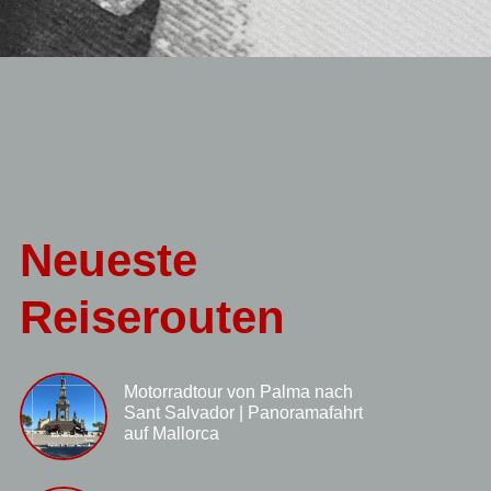
Neueste
Reiserouten
Motorradtour von Palma nach
Sant Salvador | Panoramafahrt
auf Mallorca