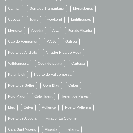
Caimari
Serra de Tramuntana
Monasteries
Cuevas
Tours
weekend
Lighthouses
Menorca
Alcudia
Artà
Port de Alcudia
Cap de Formentor
MA 10
Galilea
Puerto de Andratx
Mirador Ricardo Roca
Valldemossa
Coca de patata
Cartoixa
Pa amb oli
Puerto de Valldemossa
Puerto de Soller
Gorg Blau
Cuber
Puig Major
Cala Tuent
Torrent de Pareis
Lluc
Selva
Pollença
Puerto Pollenca
Puerto de Alcudia
Mirador Es Colomer
Cala Sant Vicenç
Algaida
Felanitx