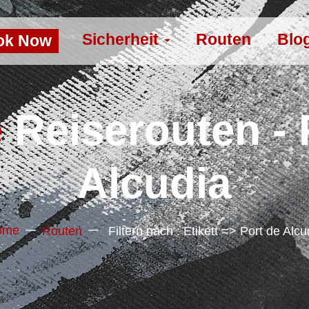
Sicherheit
Routen
Blo
ok Now
e
Reiserouten - 
Alcudia
ome
Routen
Filtern nach : Etikett => Port de Alcu