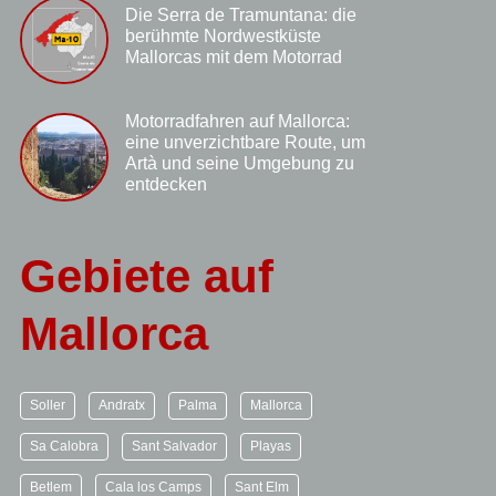
Die Serra de Tramuntana: die
berühmte Nordwestküste
Mallorcas mit dem Motorrad
Motorradfahren auf Mallorca:
eine unverzichtbare Route, um
Artà und seine Umgebung zu
entdecken
Gebiete auf
Mallorca
Soller
Andratx
Palma
Mallorca
Sa Calobra
Sant Salvador
Playas
Betlem
Cala los Camps
Sant Elm