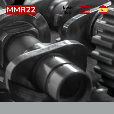
Book
Now