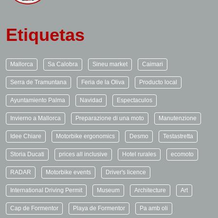
Etiquetas
Mallorca
Sa Calobra
Sineu market
Caimari
Serra de Tramuntana
Feria de la Oliva
Producto local
Ayuntamiento Palma
Navidad
Espectaculos
Invierno a Mallorca
Preparazione di una moto
Manutenzione
Idee Chiare
Motorbike ergonomics
Desmo
Testastretta
Storia Ducati
prices all inclusive
Hotel rurales
ecomoto
RADAR
Motorbike events
Driver's licence
International Driving Permit
Museum
Architecture
Art
Cap de Formentor
Playa de Formentor
Pa amb oli