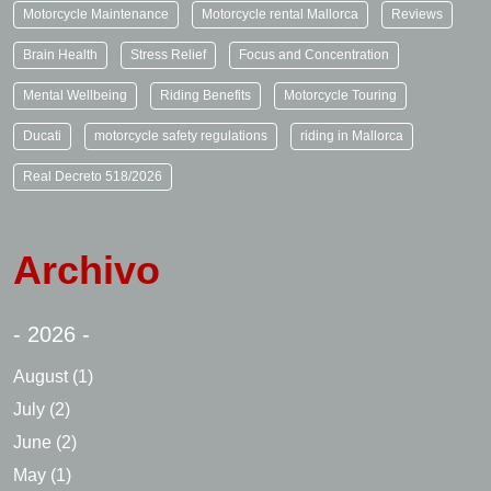
Motorcycle Maintenance
Motorcycle rental Mallorca
Reviews
Brain Health
Stress Relief
Focus and Concentration
Mental Wellbeing
Riding Benefits
Motorcycle Touring
Ducati
motorcycle safety regulations
riding in Mallorca
Real Decreto 518/2026
Archivo
- 2026 -
August
(1)
July
(2)
June
(2)
May
(1)