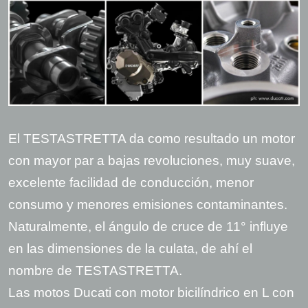
El TESTASTRETTA da como resultado un motor
con mayor par a bajas revoluciones, muy suave,
excelente facilidad de conducción, menor
consumo y menores emisiones contaminantes.
Naturalmente, el ángulo de cruce de 11° influye
en las dimensiones de la culata, de ahí el
nombre de TESTASTRETTA.
Las motos Ducati con motor bicilíndrico en L con