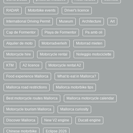
RADAR
Motorbike events
Driver's licence
International Driving Permit
Museum
Architecture
Art
Cap de Formentor
Playa de Formentor
Pa amb oli
Alquiler de moto
Motorradverleih
Motorrad mieten
Motorcycle hire
Motorcycle rental
Noleggio motociclette
KTM
A2 licence
Motorcycle rental A2
Food experience Mallorca
What to eat in Mallorca?
Mallorca road restrictions
Mallorca motorbike tips
Best motorcycle routes Mallorca
Mallorca motorcycle calendar
Motorcycle tourism Mallorca
Mallorca curiosity
Discover Mallorca
New V2 engine
Ducati engine
Chinese motorbike
Eclipse 2026