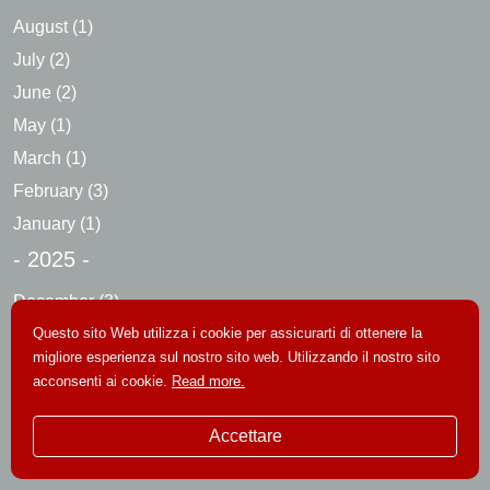
August
(1)
July
(2)
June
(2)
May
(1)
March
(1)
February
(3)
January
(1)
- 2025 -
December
(3)
Questo sito Web utilizza i cookie per assicurarti di ottenere la
October
(1)
migliore esperienza sul nostro sito web. Utilizzando il nostro sito
September
(1)
acconsenti ai cookie.
Read more.
May
(2)
January
(3)
Accettare
- 2024 -