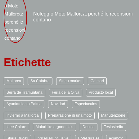
Noleggio Moto Mallorca: perché le recensioni
contano
Etichette
Mallorca
Sa Calobra
Sineu market
Caimari
Serra de Tramuntana
Feria de la Oliva
Producto local
Ayuntamiento Palma
Navidad
Espectaculos
Invierno a Mallorca
Preparazione di una moto
Manutenzione
Idee Chiare
Motorbike ergonomics
Desmo
Testastretta
Storia Ducati
prices all inclusive
Hotel rurales
ecomoto