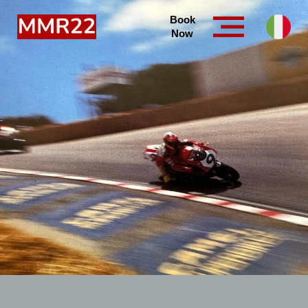
Book
Now