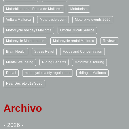
Motorbike rental Palma de Mallorca
Mototurism
Volta a Mallorca
Motorcycle event
Motorbike events 2026
Motorcycle holidays Mallorca
Official Ducati Service
Motorcycle Maintenance
Motorcycle rental Mallorca
Reviews
Brain Health
Stress Relief
Focus and Concentration
Mental Wellbeing
Riding Benefits
Motorcycle Touring
Ducati
motorcycle safety regulations
riding in Mallorca
Real Decreto 518/2026
Archivo
- 2026 -