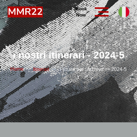
Book
Now
i nostri itinerari - 2024-5
Home
Itinerari
Filtrare per : Archivo => 2024-5