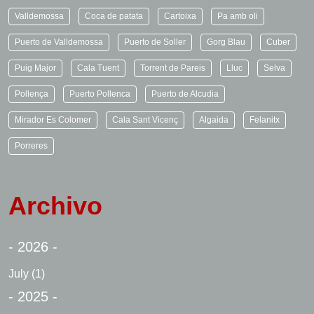
Valldemossa
Coca de patata
Cartoixa
Pa amb oli
Puerto de Valldemossa
Puerto de Soller
Gorg Blau
Cuber
Puig Major
Cala Tuent
Torrent de Pareis
Lluc
Selva
Pollença
Puerto Pollenca
Puerto de Alcudia
Mirador Es Colomer
Cala Sant Vicenç
Algaida
Felanitx
Porreres
Archivo
- 2026 -
July
(1)
- 2025 -