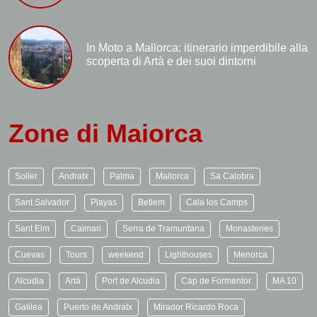
In Moto a Mallorca: itinerario imperdibile alla
scoperta di Artà e dei suoi dintorni
Zone di Maiorca
Soller
Andratx
Palma
Mallorca
Sa Calobra
Sant Salvador
Playas
Betlem
Cala los Camps
Sant Elm
Caimari
Serra de Tramuntana
Monasteries
Cuevas
Tours
weekend
Lighthouses
Menorca
Alcudia
Artà
Port de Alcudia
Cap de Formentor
MA 10
Galilea
Puerto de Andratx
Mirador Ricardo Roca