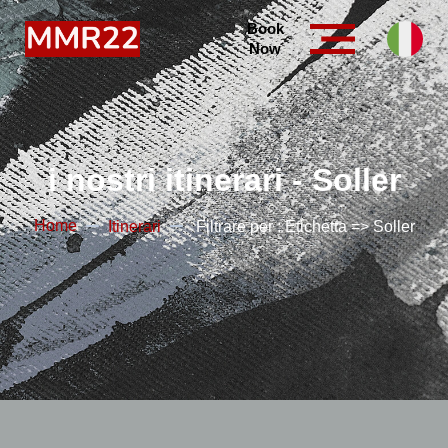
Book
Now
i nostri itinerari - Soller
Home
Itinerari
Filtrare per : Etichetta => Soller