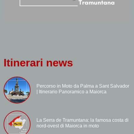
Itinerari news
Percorso in Moto da Palma a Sant Salvador
| Itinerario Panoramico a Maiorca
La Serra de Tramuntana: la famosa costa di
nord-ovest di Maiorca in moto