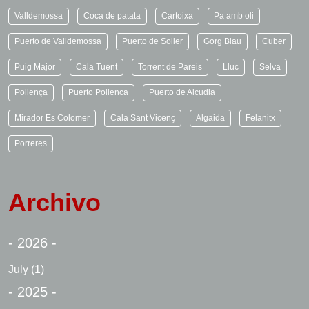
Valldemossa
Coca de patata
Cartoixa
Pa amb oli
Puerto de Valldemossa
Puerto de Soller
Gorg Blau
Cuber
Puig Major
Cala Tuent
Torrent de Pareis
Lluc
Selva
Pollença
Puerto Pollenca
Puerto de Alcudia
Mirador Es Colomer
Cala Sant Vicenç
Algaida
Felanitx
Porreres
Archivo
- 2026 -
July
(1)
- 2025 -