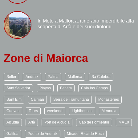
In Moto a Mallorca: itinerario imperdibile alla
scoperta di Artà e dei suoi dintorni
Zone di Maiorca
Soller
Andratx
Palma
Mallorca
Sa Calobra
Sant Salvador
Playas
Betlem
Cala los Camps
Sant Elm
Caimari
Serra de Tramuntana
Monasteries
Cuevas
Tours
weekend
Lighthouses
Menorca
Alcudia
Artà
Port de Alcudia
Cap de Formentor
MA 10
Galilea
Puerto de Andratx
Mirador Ricardo Roca