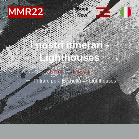
Book
Now
i nostri itinerari -
Lighthouses
Home
Itinerari
Filtrare per : Etichetta => Lighthouses