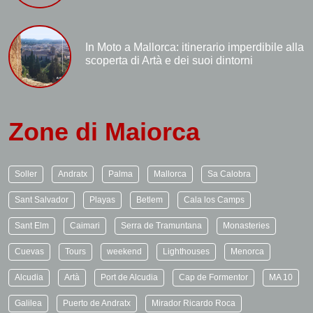
In Moto a Mallorca: itinerario imperdibile alla
scoperta di Artà e dei suoi dintorni
Zone di Maiorca
Soller
Andratx
Palma
Mallorca
Sa Calobra
Sant Salvador
Playas
Betlem
Cala los Camps
Sant Elm
Caimari
Serra de Tramuntana
Monasteries
Cuevas
Tours
weekend
Lighthouses
Menorca
Alcudia
Artà
Port de Alcudia
Cap de Formentor
MA 10
Galilea
Puerto de Andratx
Mirador Ricardo Roca