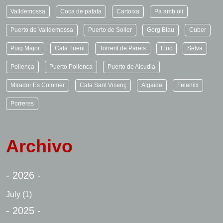
Valldemossa
Coca de patata
Cartoixa
Pa amb oli
Puerto de Valldemossa
Puerto de Soller
Gorg Blau
Cuber
Puig Major
Cala Tuent
Torrent de Pareis
Lluc
Selva
Pollença
Puerto Pollenca
Puerto de Alcudia
Mirador Es Colomer
Cala Sant Vicenç
Algaida
Felanitx
Porreres
Archivo
- 2026 -
July
(1)
- 2025 -