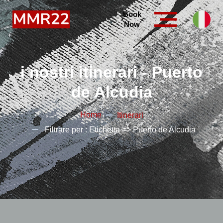
Book
Now
i nostri itinerari - Puerto
de Alcudia
Home
Itinerari
Filtrare per : Etichetta => Puerto de Alcudia