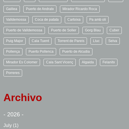
Galilea
Puerto de Andratx
Mirador Ricardo Roca
Valldemossa
Coca de patata
Cartoixa
Pa amb oli
Puerto de Valldemossa
Puerto de Soller
Gorg Blau
Cuber
Puig Major
Cala Tuent
Torrent de Pareis
Lluc
Selva
Pollença
Puerto Pollenca
Puerto de Alcudia
Mirador Es Colomer
Cala Sant Vicenç
Algaida
Felanitx
Porreres
Archivo
- 2026 -
July
(1)