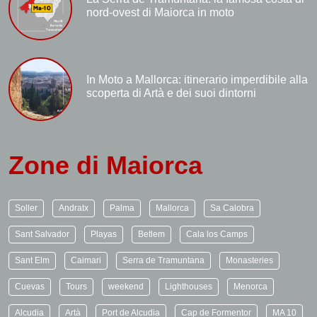
nord-ovest di Maiorca in moto
In Moto a Mallorca: itinerario imperdibile alla
scoperta di Artà e dei suoi dintorni
Zone di Maiorca
Soller
Andratx
Palma
Mallorca
Sa Calobra
Sant Salvador
Playas
Betlem
Cala los Camps
Sant Elm
Caimari
Serra de Tramuntana
Monasteries
Cuevas
Tours
weekend
Lighthouses
Menorca
Alcudia
Artà
Port de Alcudia
Cap de Formentor
MA 10