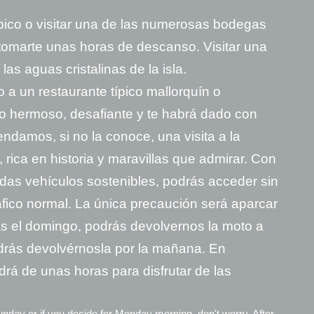
pico o visitar una de las numerosas bodegas
tomarte unas horas de descanso. Visitar una
as aguas cristalinas de la isla.
o a un restaurante típico mallorquín o
do hermoso, desafiante y te habrá dado con
ndamos, si no la conoce, una visita a la
rica en historia y maravillas que admirar. Con
adas vehículos sostenibles, podrás acceder sin
áfico normal. La única precaución será aparcar
as el domingo, podrás devolvernos la moto a
podrás devolvérnosla por la mañana. En
rá de unas horas para disfrutar de las
unday or if you decide for Monday morning, don't worry. After