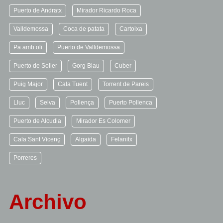
Puerto de Andratx
Mirador Ricardo Roca
Valldemossa
Coca de patata
Cartoixa
Pa amb oli
Puerto de Valldemossa
Puerto de Soller
Gorg Blau
Cuber
Puig Major
Cala Tuent
Torrent de Pareis
Lluc
Selva
Pollença
Puerto Pollenca
Puerto de Alcudia
Mirador Es Colomer
Cala Sant Vicenç
Algaida
Felanitx
Porreres
Archivo