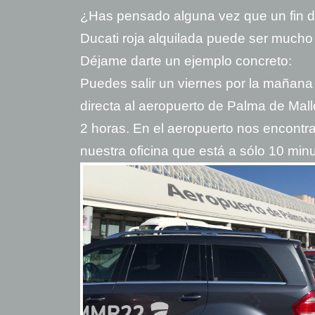
¿Has pensado alguna vez que un fin 
Ducati roja alquilada puede ser mucho 
Déjame darte un ejemplo concreto:
Puedes salir un viernes por la mañan
directa al aeropuerto de Palma de Mall
2 horas. En el aeropuerto nos encontr
nuestra oficina que está a sólo 10 minu