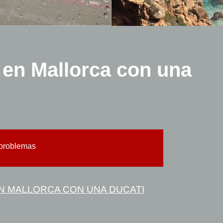
 en Mallorca con una
 problemas
EN MALLORCA CON UNA DUCATI