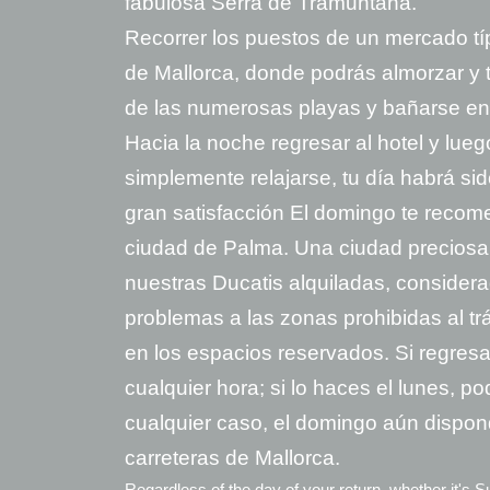
fabulosa Serra de Tramuntana.
Recorrer los puestos de un mercado tí
de Mallorca, donde podrás almorzar y 
de las numerosas playas y bañarse en l
Hacia la noche regresar al hotel y lueg
simplemente relajarse, tu día habrá si
gran satisfacción El domingo te recome
ciudad de Palma. Una ciudad preciosa, 
nuestras Ducatis alquiladas, consider
problemas a las zonas prohibidas al tr
en los espacios reservados. Si regres
cualquier hora; si lo haces el lunes, 
cualquier caso, el domingo aún dispond
carreteras de Mallorca.
Regardless of the day of your return, whether it's S