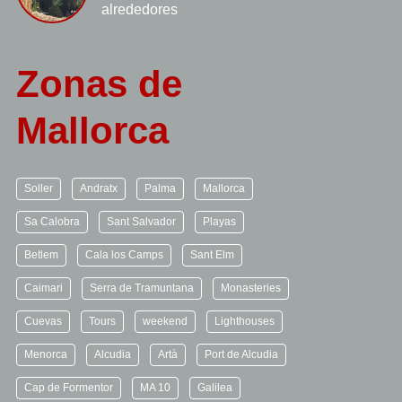
alrededores
Zonas de
Mallorca
Soller
Andratx
Palma
Mallorca
Sa Calobra
Sant Salvador
Playas
Betlem
Cala los Camps
Sant Elm
Caimari
Serra de Tramuntana
Monasteries
Cuevas
Tours
weekend
Lighthouses
Menorca
Alcudia
Artà
Port de Alcudia
Cap de Formentor
MA 10
Galilea