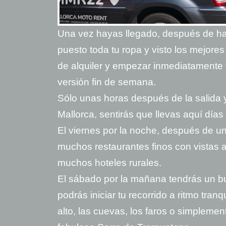
Una vez hayas llegado, después de ha
puesto toda tu ropa y visto los mejores 
de alquiler y empezar inmediatamente 
versión fin de semana.
Sólo unas horas después de la salida 
Mallorca, sentirás que llevas aquí días 
El viernes por la noche, después de un
muchos restaurantes finos con vistas a
muchos hoteles rurales.
El sábado por la mañana tendrás un b
podrás iniciar tu recorrido a ritmo tranq
alto, las cuevas, los faros o simplemen