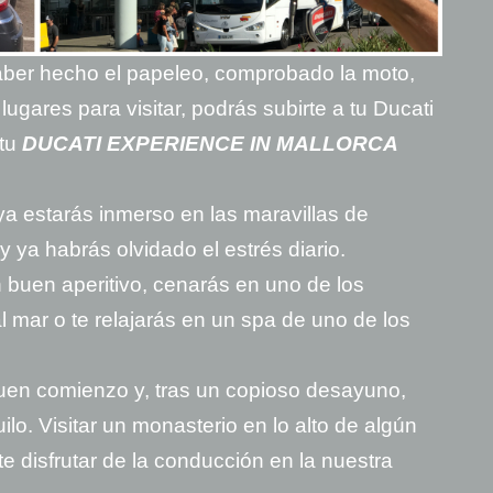
ber hecho el papeleo, comprobado la moto,
lugares para visitar, podrás subirte a tu Ducati
tu
DUCATI EXPERIENCE IN MALLORCA
ya estarás inmerso en las maravillas de
y ya habrás olvidado el estrés diario.
 buen aperitivo, cenarás en uno de los
l mar o te relajarás en un spa de uno de los
uen comienzo y, tras un copioso desayuno,
uilo. Visitar un monasterio en lo alto de algún
te disfrutar de la conducción en la nuestra