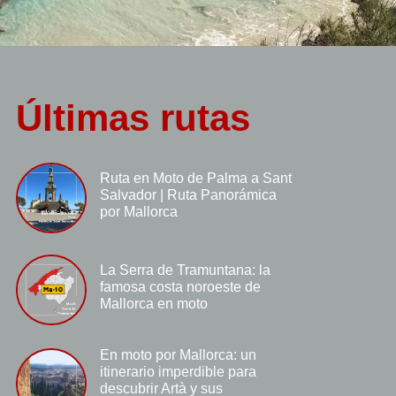
Últimas rutas
Ruta en Moto de Palma a Sant
Salvador | Ruta Panorámica
por Mallorca
La Serra de Tramuntana: la
famosa costa noroeste de
Mallorca en moto
En moto por Mallorca: un
itinerario imperdible para
descubrir Artà y sus