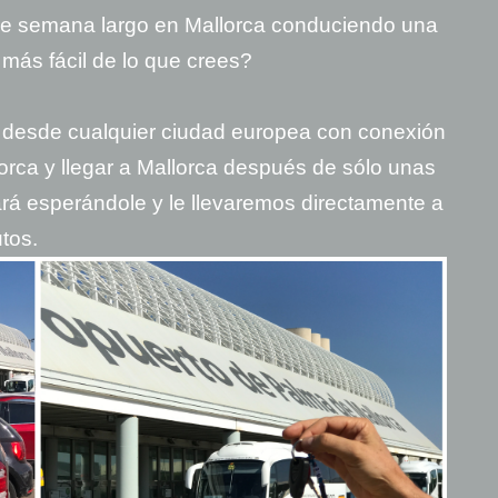
de semana largo en Mallorca conduciendo una
más fácil de lo que crees?
a desde cualquier ciudad europea con conexión
orca y llegar a Mallorca después de sólo unas
ará esperándole y le llevaremos directamente a
tos.