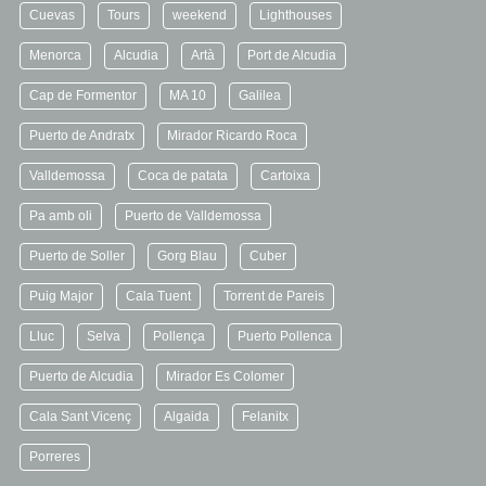
Cuevas
Tours
weekend
Lighthouses
Menorca
Alcudia
Artà
Port de Alcudia
Cap de Formentor
MA 10
Galilea
Puerto de Andratx
Mirador Ricardo Roca
Valldemossa
Coca de patata
Cartoixa
Pa amb oli
Puerto de Valldemossa
Puerto de Soller
Gorg Blau
Cuber
Puig Major
Cala Tuent
Torrent de Pareis
Lluc
Selva
Pollença
Puerto Pollenca
Puerto de Alcudia
Mirador Es Colomer
Cala Sant Vicenç
Algaida
Felanitx
Porreres