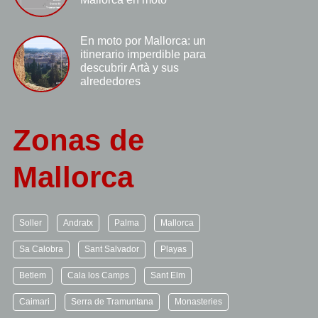
En moto por Mallorca: un
itinerario imperdible para
descubrir Artà y sus
alrededores
Zonas de
Mallorca
Soller
Andratx
Palma
Mallorca
Sa Calobra
Sant Salvador
Playas
Betlem
Cala los Camps
Sant Elm
Caimari
Serra de Tramuntana
Monasteries