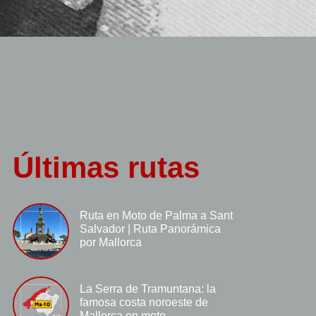
Últimas rutas
Ruta en Moto de Palma a Sant
Salvador | Ruta Panorámica
por Mallorca
La Serra de Tramuntana: la
famosa costa noroeste de
Mallorca en moto