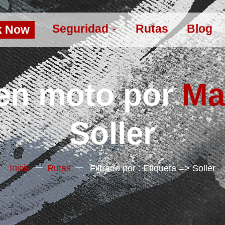
Seguridad
Rutas
Blog
k Now
en moto por
Ma
Soller
Inicio
Rutas
Filtrado por : Etiqueta => Soller