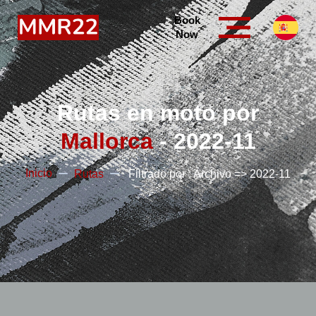
Book
Now
Rutas en moto por
Mallorca
- 2022-11
Inicio
Rutas
Filtrado por : Archivo => 2022-11