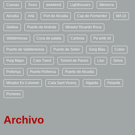
Cuevas
Tours
weekend
Lighthouses
Menorca
Alcudia
Artà
Port de Alcudia
Cap de Formentor
MA 10
Galilea
Puerto de Andratx
Mirador Ricardo Roca
Valldemossa
Coca de patata
Cartoixa
Pa amb oli
Puerto de Valldemossa
Puerto de Soller
Gorg Blau
Cuber
Puig Major
Cala Tuent
Torrent de Pareis
Lluc
Selva
Pollença
Puerto Pollenca
Puerto de Alcudia
Mirador Es Colomer
Cala Sant Vicenç
Algaida
Felanitx
Porreres
Archivo