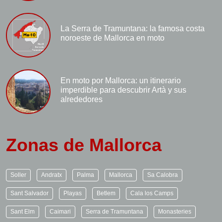
La Serra de Tramuntana: la famosa costa
noroeste de Mallorca en moto
En moto por Mallorca: un itinerario
imperdible para descubrir Artà y sus
alrededores
Zonas de Mallorca
Soller
Andratx
Palma
Mallorca
Sa Calobra
Sant Salvador
Playas
Betlem
Cala los Camps
Sant Elm
Caimari
Serra de Tramuntana
Monasteries