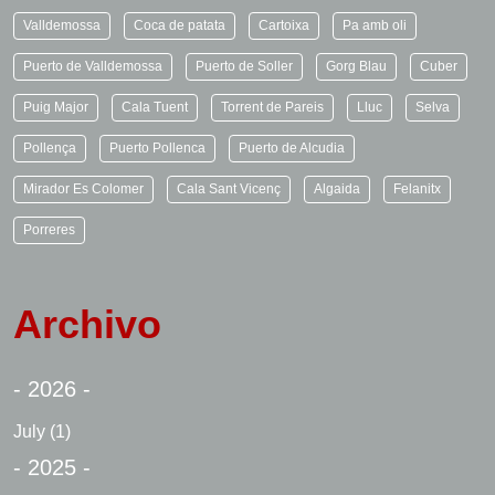
Valldemossa
Coca de patata
Cartoixa
Pa amb oli
Puerto de Valldemossa
Puerto de Soller
Gorg Blau
Cuber
Puig Major
Cala Tuent
Torrent de Pareis
Lluc
Selva
Pollença
Puerto Pollenca
Puerto de Alcudia
Mirador Es Colomer
Cala Sant Vicenç
Algaida
Felanitx
Porreres
Archivo
- 2026 -
July
(1)
- 2025 -