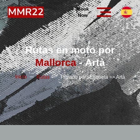
Book
Now
Rutas en moto por
Mallorca
- Artà
Inicio
Rutas
Filtrado por : Etiqueta => Artà