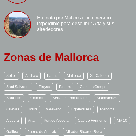
En moto por Mallorca: un itinerario
imperdible para descubrir Artà y sus
alrededores
Zonas de Mallorca
Soller
Andratx
Palma
Mallorca
Sa Calobra
Sant Salvador
Playas
Betlem
Cala los Camps
Sant Elm
Caimari
Serra de Tramuntana
Monasteries
Cuevas
Tours
weekend
Lighthouses
Menorca
Alcudia
Artà
Port de Alcudia
Cap de Formentor
MA 10
Galilea
Puerto de Andratx
Mirador Ricardo Roca