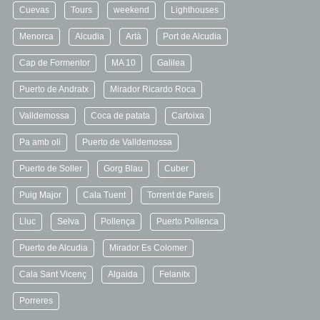
Cuevas
Tours
weekend
Lighthouses
Menorca
Alcudia
Artà
Port de Alcudia
Cap de Formentor
MA 10
Galilea
Puerto de Andratx
Mirador Ricardo Roca
Valldemossa
Coca de patata
Cartoixa
Pa amb oli
Puerto de Valldemossa
Puerto de Soller
Gorg Blau
Cuber
Puig Major
Cala Tuent
Torrent de Pareis
Lluc
Selva
Pollença
Puerto Pollenca
Puerto de Alcudia
Mirador Es Colomer
Cala Sant Vicenç
Algaida
Felanitx
Porreres