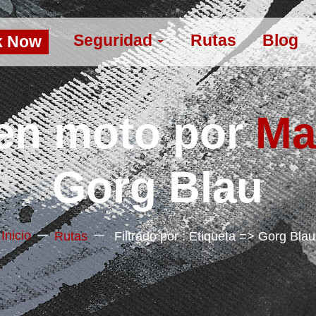
Seguridad
Rutas
Blog
k Now
en moto por
Ma
Gorg Blau
Inicio
Rutas
Filtrado por : Etiqueta => Gorg Blau