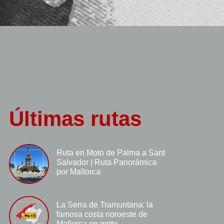
Últimas rutas
Ruta en Moto de Palma a Sant
Salvador | Ruta Panorámica
por Mallorca
La Serra de Tramuntana: la
famosa costa noroeste de
Mallorca en moto