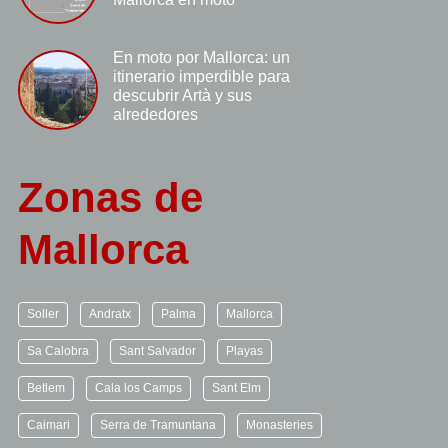
En moto por Mallorca: un
itinerario imperdible para
descubrir Artà y sus
alrededores
Zonas de
Mallorca
Soller
Andratx
Palma
Mallorca
Sa Calobra
Sant Salvador
Playas
Betlem
Cala los Camps
Sant Elm
Caimari
Serra de Tramuntana
Monasteries